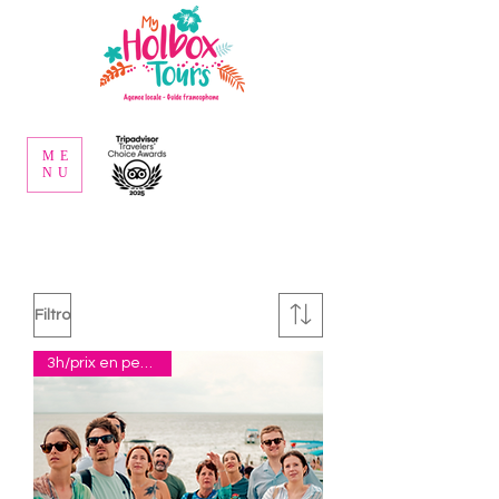
ME
NU
Filtro
3h/prix en pesos p.p.