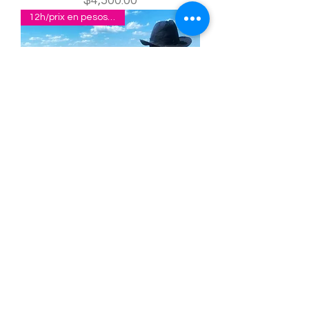
$4,500.00
12h/prix en pesos pour 2p
Ek Balam + Cenote - Day trip
Precio
$10,200.00
Prix en pesos pour 2