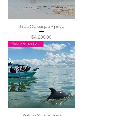
3 iles Classique - privé
Precio
$4,200.00
4h/prix en pesos pour 2
Xplore Yum Balam