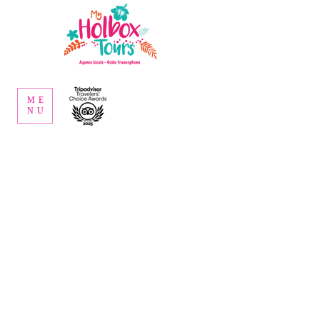
ME
NU