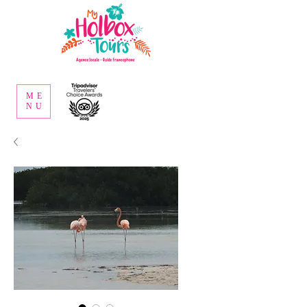
ME
NU