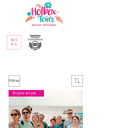
ME
NU
Filtrer
3h/prix en pesos p.p.