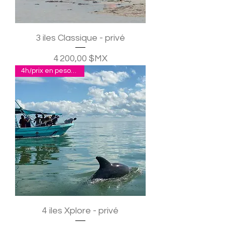
3 iles Classique - privé
Prix
4 200,00 $MX
4h/prix en pesos pour 2
4 iles Xplore - privé