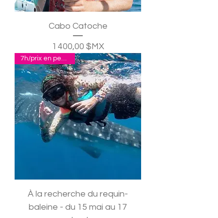
Cabo Catoche
Prix
1 400,00 $MX
7h/prix en pesos p.p.
À la recherche du requin-
baleine - du 15 mai au 17