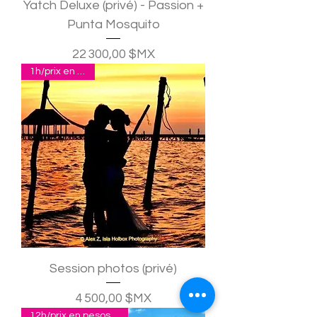
Yatch Deluxe (privé) - Passion +
Punta Mosquito
Prix
22 300,00 $MX
1h/prix en pesos
Session photos (privé)
Prix
4 500,00 $MX
12h/prix en pesos pour 2p