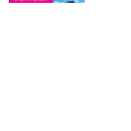
Ek Balam + Cenote - Day trip
Prix
10 200,00 $MX
Prix en pesos pour 2