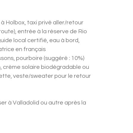
r à Holbox, taxi privé aller/retour
route), entrée à la réserve de Rio
ide local certifié, eau à bord,
rice en français
issons, pourboire (suggéré : 10%)
in, crème solaire biodégradable ou
ette, veste/sweater pour le retour
er à Valladolid ou autre après la