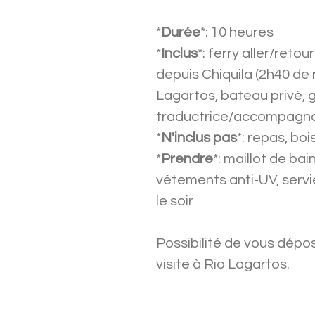
*
Durée
*: 10 heures
*
Inclus
*: ferry aller/retou
depuis Chiquila (2h40 de 
Lagartos, bateau privé, gu
traductrice/accompagnat
*
N'inclus pas
*: repas, bo
*
Prendre
*: maillot de ba
vêtements anti-UV, servi
le soir
Possibilité de vous dépos
visite à Rio Lagartos.