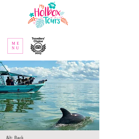
ME
NU
&lt; Back