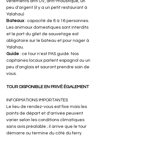
vêtements anti UV, anti-moustique, un 
peu d'argent (il y a un petit restaurant à 
Yalahau)
Bateaux 
: capacité de 8 à 16 personnes. 
Les animaux domestiques sont interdits 
et le port du gilet de sauvetage est 
obligatoire sur le bateau et pour nager à 
Yalahau.
Guide
 : ce tour n'est PAS guidé. Nos 
capitaines locaux parlent espagnol ou un 
peu d'anglais et sauront prendre soin de 
vous.
TOUR DISPONIBLE EN PRIVÉ ÉGALEMENT
INFORMATIONS IMPORTANTES
Le lieu de rendez-vous est fixe mais les 
points de départ et d'arrivée peuvent 
varier selon les conditions climatiques 
sans avis préalable ; il arrive que le tour 
démarre ou termine du côté du ferry.