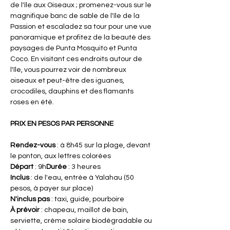
de l'île aux Oiseaux ; promenez-vous sur le 
magnifique banc de sable de l'île de la 
Passion et escaladez sa tour pour une vue 
panoramique et profitez de la beauté des 
paysages de Punta Mosquito et Punta 
Coco. En visitant ces endroits autour de 
l'île, vous pourrez voir de nombreux 
oiseaux et peut-être des iguanes, 
crocodiles, dauphins et des flamants 
roses en été. 
PRIX EN PESOS PAR PERSONNE
Rendez-vous
 : à 8h45 sur la plage, devant 
le ponton, aux lettres colorées
Départ
 : 9h
Durée 
: 3 heures
Inclus 
: de l'eau, entrée à Yalahau (50 
pesos, à payer sur place)
N'inclus pas 
: taxi, guide, pourboire
À prévoir 
: chapeau, maillot de bain, 
serviette, crème solaire biodégradable ou 